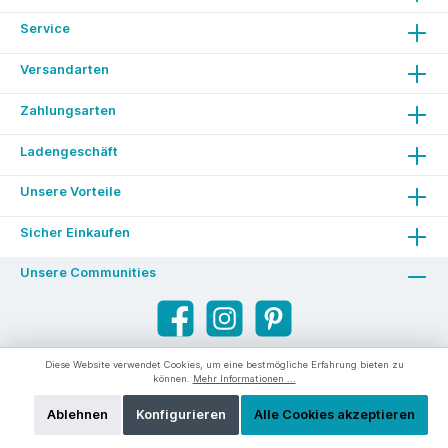
Service
Versandarten
Zahlungsarten
Ladengeschäft
Unsere Vorteile
Sicher Einkaufen
Unsere Communities
Diese Website verwendet Cookies, um eine bestmögliche Erfahrung bieten zu
können.
Mehr Informationen ...
Ablehnen
Konfigurieren
Alle Cookies akzeptieren
* Alle Preise inkl. gesetzl. Mehrwertsteuer zzgl.
Versandkosten
und ggf. Nachnahmegebühren, wenn nicht anders angegeben.